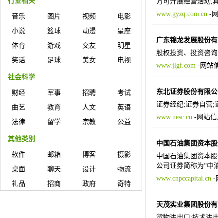
行业相关
方可开展经营活动,
www.gyzq.com.cn
-
音乐
图片
视频
电影
小说
篮球
动漫
星座
广东锦龙发展股份有
体育
游戏
交友
明星
股权投资、投资咨询
笑话
足球
美女
电视
www.jlgf.com
-
网站
社会科学
东北证券股份有限公
财经
军事
招聘
考试
证券经纪;证券自营
曲艺
教育
人文
英语
www.nesc.cn
-
网站信
法律
留学
宗教
公益
其他类别
中国石油集团资本股
软件
邮箱
博客
摄影
中国石油集团资本股
公司证券简称为“中
桌面
聊天
设计
物流
www.cnpccapital.cn
-
礼品
招商
政府
奇特
天茂实业集团股份有
货物进出口;技术进