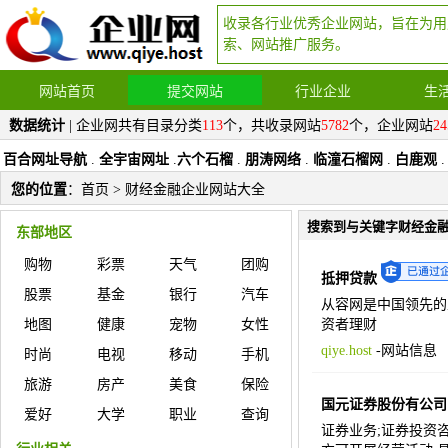
收录各行业优秀企业网站，旨在为用
索、网站推广服务。
网站首页
提交网站
行业企业
生
数据统计
| 企业网共有目录分类
113
个，共收录网站
5782
个，企业网站
24
百合网址导航
.
全宇宙网址
.
六个石榴
.
朋涛网络
.
临潼石榴网
.
白鹿观
.
您的位置
：
首页
> 财经金融企业网站大全
搜索到与关键字财经金
东部地区
购物
彩票
天气
团购
抵押贷款
股票
基金
银行
汽车
从容网是中国领先的
地图
健康
宠物
女性
资者理财
qiye.host
-
网站信息
时尚
电视
移动
手机
旅游
房产
美食
保险
国元证券股份有公司
爱好
大学
职业
查询
证券业务;证券投资