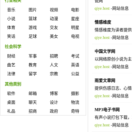
行业相关
说网
qiye.host
-
网站信息
音乐
图片
视频
电影
小说
篮球
动漫
星座
情感维度
体育
游戏
交友
明星
情感维度为读者提供
笑话
足球
美女
电视
qiye.host
-
网站信息
社会科学
中国文学网
财经
军事
招聘
考试
以网络原创小说为主
曲艺
教育
人文
英语
qiye.host
-
网站信息
法律
留学
宗教
公益
雨爱文章网
其他类别
提供伤感日志、心情
软件
邮箱
博客
摄影
qiye.host
-
网站信息
桌面
聊天
设计
物流
MP3电子书网
礼品
招商
政府
奇特
有声小说打包下载，
qiye.host
-
网站信息