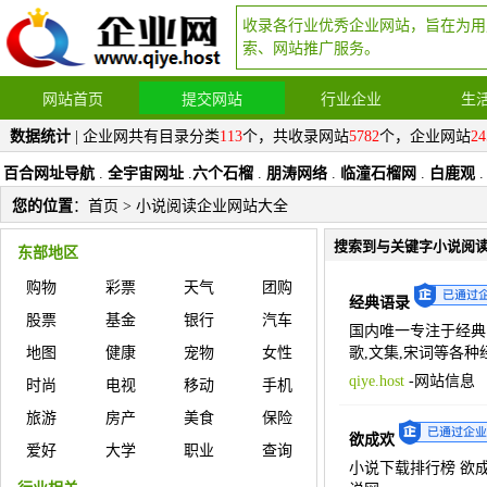
收录各行业优秀企业网站，旨在为用
索、网站推广服务。
网站首页
提交网站
行业企业
生
数据统计
| 企业网共有目录分类
113
个，共收录网站
5782
个，企业网站
24
百合网址导航
.
全宇宙网址
.
六个石榴
.
朋涛网络
.
临潼石榴网
.
白鹿观
.
您的位置
：
首页
> 小说阅读企业网站大全
搜索到与关键字小说阅
东部地区
购物
彩票
天气
团购
经典语录
股票
基金
银行
汽车
国内唯一专注于经典的
地图
健康
宠物
女性
歌,文集,宋词等各种
qiye.host
-
网站信息
时尚
电视
移动
手机
旅游
房产
美食
保险
欲成欢
爱好
大学
职业
查询
小说下载排行榜 欲成