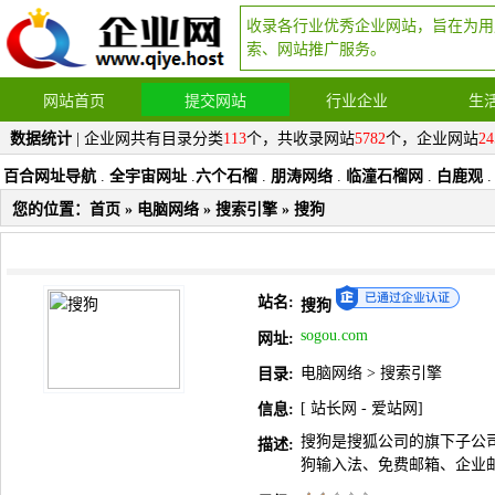
收录各行业优秀企业网站，旨在为用
索、网站推广服务。
网站首页
提交网站
行业企业
生
数据统计
| 企业网共有目录分类
113
个，共收录网站
5782
个，企业网站
24
百合网址导航
.
全宇宙网址
.
六个石榴
.
朋涛网络
.
临潼石榴网
.
白鹿观
.
您的位置：
首页
»
电脑网络
»
搜索引擎
» 搜狗
站名:
搜狗
sogou.com
网址:
电脑网络
>
搜索引擎
目录:
[
站长网
-
爱站网
]
信息:
搜狗是搜狐公司的旗下子公
描述:
狗输入法、免费邮箱、企业