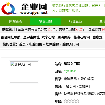
收录各行业优秀企业网站，旨在为用
索、网站推广服务。
网站首页
提交网站
行业企业
生
数据统计
| 企业网共有目录分类
113
个，共收录网站
5782
个，企业网站
24
百合网址导航
.
全宇宙网址
.
六个石榴
.
朋涛网络
.
临潼石榴网
.
白鹿观
.
您的位置：
首页
»
电脑网络
»
软件编程
» 编程入门网
编程入门网
站名:
qiye.host
网址:
电脑网络
>
软件编程
目录:
[
站长网
-
爱站网
]
信息:
各种编程教程及电脑知识文
描述:
星级: