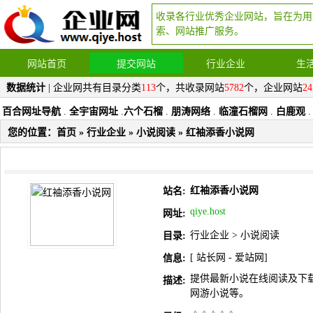
收录各行业优秀企业网站，旨在为用
索、网站推广服务。
网站首页
提交网站
行业企业
生
数据统计
| 企业网共有目录分类
113
个，共收录网站
5782
个，企业网站
24
百合网址导航
.
全宇宙网址
.
六个石榴
.
朋涛网络
.
临潼石榴网
.
白鹿观
.
您的位置：
首页
»
行业企业
»
小说阅读
» 红袖添香小说网
红袖添香小说网
站名:
qiye.host
网址:
行业企业
>
小说阅读
目录:
[
站长网
-
爱站网
]
信息:
提供最新小说在线阅读及下
描述:
网游小说等。