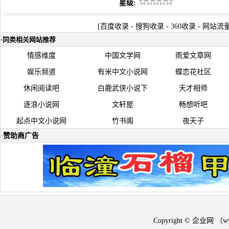
星级:
[
百度收录
-
搜狗收录
-
360收录
-
网站流
·
同类相关网站推荐
情感维度
中国文学网
雨爱文章网
娱乐频道
有米中文小说网
蝶恋花社区
休闲阅读吧
白鹿武侠小说下
天才相师
逐浪小说网
文轩屋
畅想听吧
起点中文小说网
竹书阁
夜天子
·
赞助商广告
Copyright © 企业网 