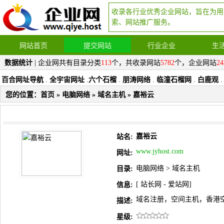
收录各行业优秀企业网站，旨在为用
索、网站推广服务。
网站首页
提交网站
行业企业
生
数据统计
| 企业网共有目录分类
113
个，共收录网站
5782
个，企业网站
24
百合网址导航
.
全宇宙网址
.
六个石榴
.
朋涛网络
.
临潼石榴网
.
白鹿观
.
您的位置：
首页
»
电脑网络
»
域名主机
» 嘉裕云
嘉裕云
站名:
www.jyhost.com
网址:
电脑网络
>
域名主机
目录:
[
站长网
-
爱站网
]
信息:
域名注册，空间主机，香港空
描述:
星级: