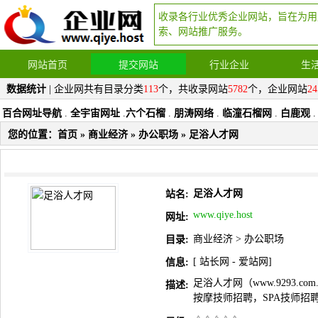
收录各行业优秀企业网站，旨在为用
索、网站推广服务。
网站首页
提交网站
行业企业
生
数据统计
| 企业网共有目录分类
113
个，共收录网站
5782
个，企业网站
24
百合网址导航
.
全宇宙网址
.
六个石榴
.
朋涛网络
.
临潼石榴网
.
白鹿观
.
您的位置：
首页
»
商业经济
»
办公职场
» 足浴人才网
足浴人才网
站名:
www.qiye.host
网址:
商业经济
>
办公职场
目录:
[
站长网
-
爱站网
]
信息:
足浴人才网（www.9293
描述:
按摩技师招聘，SPA技师