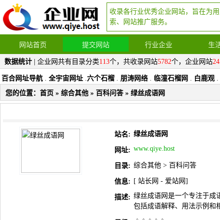
收录各行业优秀企业网站，旨在为用
索、网站推广服务。
网站首页
提交网站
行业企业
生
数据统计
| 企业网共有目录分类
113
个，共收录网站
5782
个，企业网站
24
百合网址导航
.
全宇宙网址
.
六个石榴
.
朋涛网络
.
临潼石榴网
.
白鹿观
.
您的位置：
首页
»
综合其他
»
百科问答
» 绿丝成语网
绿丝成语网
站名:
www.qiye.host
网址:
综合其他
>
百科问答
目录:
[
站长网
-
爱站网
]
信息:
绿丝成语网是一个专注于成
描述:
包括成语解释、用法示例和