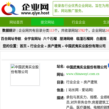
收录各行业优秀企业网站，旨在为用
索、网站推广服务。
网站首页
提交网站
行业企业
生
数据统计
| 企业网共有目录分类
113
个，共收录网站
5782
个，企业网站
24
百合网址导航
.
全宇宙网址
.
六个石榴
.
朋涛网络
.
临潼石榴网
.
白鹿观
.
您的位置：
首页
»
行业企业
»
房产建筑
» 中国武夷实业股份有限公司
站名:
中国武夷实业股份有限公司
www.chinawuyi.com.cn
网址:
行业企业
>
房产建筑
目录:
[
站长网
-
爱站网
]
信息:
承包与其实力、规模、业绩
描述:
员;对外劳务合作;房屋建筑
产品、医疗器械、电梯的销售