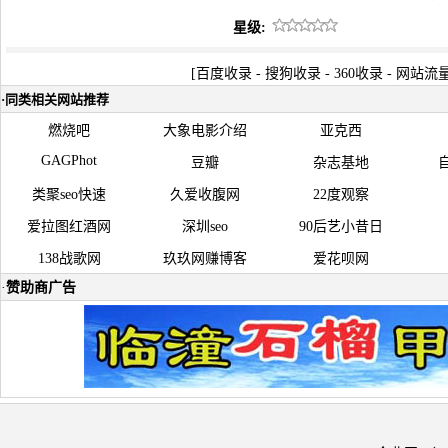
星级:
[
百度收录
-
搜狗收录
-
360收录
-
网站流
·
同类相关网站推荐
燃烧吧
大象电影介绍
亚克西
GAGPhot
豆瓣
杂志基地
类聚seo快速
久爱收腹网
22度观察
爱拉图红酒网
深圳seo
90后艺小昔日
138战歌网
玖玖网赚博客
爱花呗网
·
赞助商广告