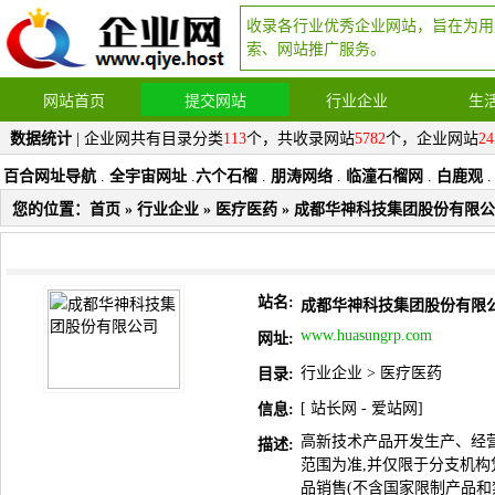
收录各行业优秀企业网站，旨在为用
索、网站推广服务。
网站首页
提交网站
行业企业
生
数据统计
| 企业网共有目录分类
113
个，共收录网站
5782
个，企业网站
24
百合网址导航
.
全宇宙网址
.
六个石榴
.
朋涛网络
.
临潼石榴网
.
白鹿观
.
您的位置：
首页
»
行业企业
»
医疗医药
» 成都华神科技集团股份有限
站名:
成都华神科技集团股份有限
www.huasungrp.com
网址:
行业企业
>
医疗医药
目录:
[
站长网
-
爱站网
]
信息:
高新技术产品开发生产、经营
描述:
范围为准,并仅限于分支机构
品销售(不含国家限制产品和