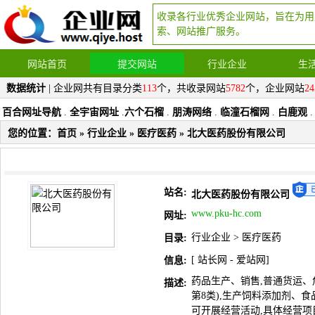
收录各行业优秀企业网站，旨在为用
索、网站推广服务。
网站首页
提交网站
行业企业
生
数据统计
| 企业网共有目录分类
113
个，共收录网站
5782
个，企业网站
24
百合网址导航
.
全宇宙网址
.
六个石榴
.
朋涛网络
.
临潼石榴网
.
白鹿观
.
您的位置：
首页
»
行业企业
»
医疗医药
» 北大医药股份有限公司
站名:
北大医药股份有限公司
www.pku-hc.com
网址:
行业企业
>
医疗医药
目录:
[
站长网
-
爱站网
]
信息:
药品生产、销售,普通货运、危险
描述:
第8类),生产饲料添加剂、
可开展经营活动,具体经营项