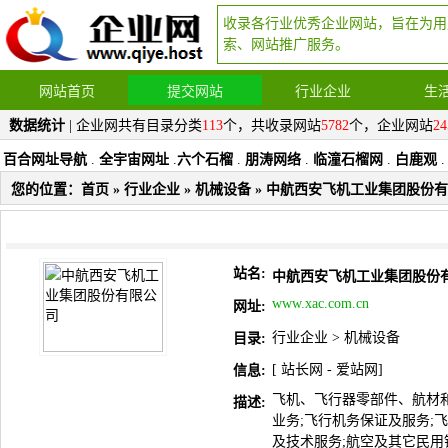
收录各行业优秀企业网站，旨在为用
索、网站推广服务。
网站首页
提交网站
行业企业
生
数据统计
| 企业网共有目录分类
113
个，共收录网站
5782
个，企业网站
24
百合网址导航
.
全宇宙网址
.
六个石榴
.
朋涛网络
.
临潼石榴网
.
白鹿观
.
您的位置：
首页
»
行业企业
»
机械设备
» 中航西安飞机工业集团股份
站名:
中航西安飞机工业集团股份
www.xac.com.cn
网址:
行业企业
>
机械设备
目录:
[
站长网
-
爱站网
]
信息:
飞机、飞行器零部件、航材
描述:
业务;飞行机务保证及服务;
及技术服务;航空及其它民