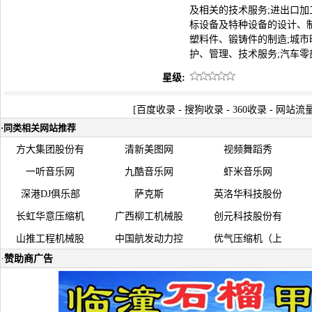
及相关的技术服务;进出口加
标设备及特种设备的设计、
塑料件、锻铸件的制造;城
护、管理、技术服务;汽车
星级:
[
百度收录
-
搜狗收录
-
360收录
-
网站流
·
同类相关网站推荐
方大集团股份有
清新美图网
视频舞蹈秀
一听音乐网
九酷音乐网
虾米音乐网
深港DJ俱乐部
萨克斯
英洛华科技股份
长虹华意压缩机
广西柳工机械股
创元科技股份有
山推工程机械股
中国航发动力控
优气压缩机（上
·
赞助商广告