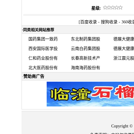
星级:
[
百度收录
-
搜狗收录
-
360收
·
同类相关网站推荐
国药集团一致药
东北制药集团股
德展大健
西安国际医学投
云南白药集团股
德展大健
仁和药业股份有
长春高新技术产
浙江震元
北大医药股份有
海南海药股份有
·
赞助商广告
Copyrigh