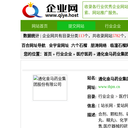
收录各行业优秀企业网
索、网站推广服务。
网站首页
提交网站
行业企业
数据统计
| 企业网共有目录分类
113
个，共收录网站
5782
个
百合网址导航
.
全宇宙网址
.
六个石榴
.
朋涛网络
.
临潼石榴
您的位置：
首页
»
行业企业
»
医疗医药
» 通化金马药业集
站名:
通化金马药业集
www.thjm.cn
网址:
行业企业
>
医疗
目录:
[
站长网
-
爱站
信息:
合剂、颗粒剂、
描述:
丸、糊丸)、化
售;医疗器械的研