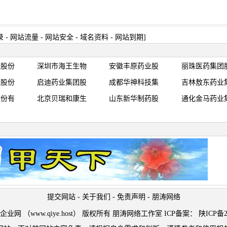
录
-
网站流量
-
网站安全
-
域名资料
-
网站到期
]
康股份
深圳市海王生物
安徽丰原药业股
丽珠医药集团
康股份
启迪药业集团股
成都华神科技集
吉林敖东药业
股份有
北京贝瑞和康生
山东新华制药股
通化金马药业
提交网站
-
关于我们
-
免责声明
-
朋涛网络
t © 企业网 （www.qiye.host） 版权所有 朋涛网络工作室 ICP备案：
陕ICP备2