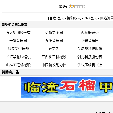
星级:
[
百度收录
-
搜狗收录
-
360收录
-
网站流
·
同类相关网站推荐
方大集团股份有
清新美图网
视频舞蹈秀
一听音乐网
九酷音乐网
虾米音乐网
深港DJ俱乐部
萨克斯
英洛华科技股份
长虹华意压缩机
广西柳工机械股
创元科技股份有
山推工程机械股
中国航发动力控
优气压缩机（上
·
赞助商广告