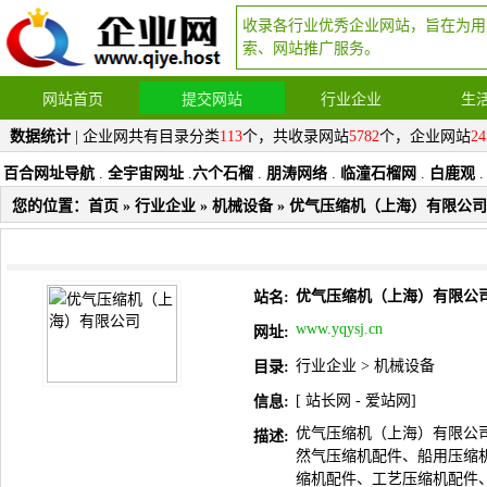
收录各行业优秀企业网站，旨在为用
索、网站推广服务。
网站首页
提交网站
行业企业
生
数据统计
| 企业网共有目录分类
113
个，共收录网站
5782
个，企业网站
24
百合网址导航
.
全宇宙网址
.
六个石榴
.
朋涛网络
.
临潼石榴网
.
白鹿观
.
您的位置：
首页
»
行业企业
»
机械设备
» 优气压缩机（上海）有限公司
优气压缩机（上海）有限公
站名:
www.yqysj.cn
网址:
行业企业
>
机械设备
目录:
[
站长网
-
爱站网
]
信息:
优气压缩机（上海）有限公
描述:
然气压缩机配件、船用压缩
缩机配件、工艺压缩机配件