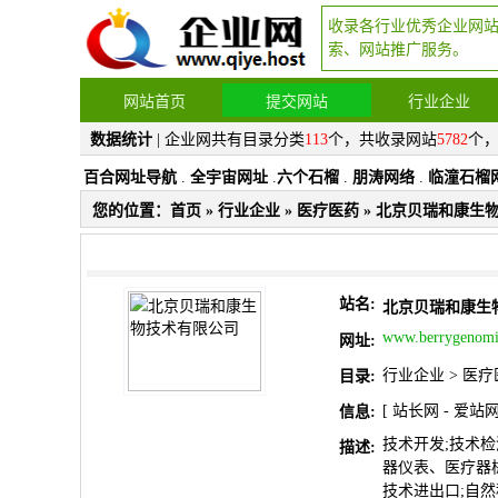
收录各行业优秀企业网
索、网站推广服务。
网站首页
提交网站
行业企业
数据统计
| 企业网共有目录分类
113
个，共收录网站
5782
个
百合网址导航
.
全宇宙网址
.
六个石榴
.
朋涛网络
.
临潼石榴
您的位置：
首页
»
行业企业
»
医疗医药
» 北京贝瑞和康生
站名:
北京贝瑞和康生
www.berrygenomi
网址:
行业企业
>
医疗
目录:
[
站长网
-
爱站
信息:
技术开发;技术检
描述:
器仪表、医疗器械
技术进出口;自