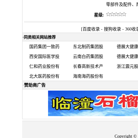
零部件及配件、
星级:
[
百度收录
-
搜狗收录
-
360收
·
同类相关网站推荐
国药集团一致药
东北制药集团股
德展大健
西安国际医学投
云南白药集团股
德展大健
仁和药业股份有
长春高新技术产
浙江震元
北大医药股份有
海南海药股份有
·
赞助商广告
Copyrigh