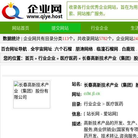
收录各行业优秀企业网站，旨在为用
索、网站推广服务。
网站首页
提交网站
行业企业
生
数据统计
| 企业网共有目录分类
113
个，共收录网站
5782
个，企业网站
24
百合网址导航
.
全宇宙网址
.
六个石榴
.
朋涛网络
.
临潼石榴网
.
白鹿观
.
您的位置：
首页
»
行业企业
»
医疗医药
» 长春高新技术产业（集团）
站名:
长春高新技术产业（集团）
ccht.jl.cn
网址:
行业企业
>
医疗医药
目录:
[
站长网
-
爱站网
]
信息:
高新技术产品的开发、生产、
描述:
服务;商业供销业(国家有专项
药开发、技术转让,咨询服务