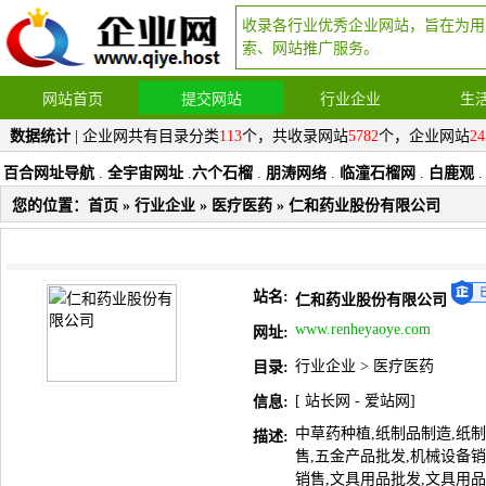
收录各行业优秀企业网站，旨在为用
索、网站推广服务。
网站首页
提交网站
行业企业
生
数据统计
| 企业网共有目录分类
113
个，共收录网站
5782
个，企业网站
24
百合网址导航
.
全宇宙网址
.
六个石榴
.
朋涛网络
.
临潼石榴网
.
白鹿观
.
您的位置：
首页
»
行业企业
»
医疗医药
» 仁和药业股份有限公司
站名:
仁和药业股份有限公司
www.renheyaoye.com
网址:
行业企业
>
医疗医药
目录:
[
站长网
-
爱站网
]
信息:
中草药种植,纸制品制造,纸制
描述:
售,五金产品批发,机械设备销
销售,文具用品批发,文具用