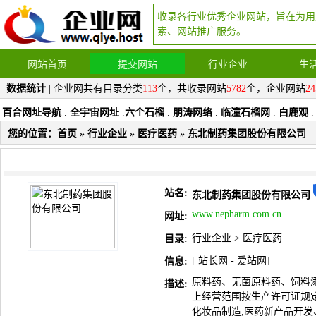
收录各行业优秀企业网站，旨在为用
索、网站推广服务。
网站首页
提交网站
行业企业
生
数据统计
| 企业网共有目录分类
113
个，共收录网站
5782
个，企业网站
24
百合网址导航
.
全宇宙网址
.
六个石榴
.
朋涛网络
.
临潼石榴网
.
白鹿观
.
您的位置：
首页
»
行业企业
»
医疗医药
» 东北制药集团股份有限公司
站名:
东北制药集团股份有限公司
www.nepharm.com.cn
网址:
行业企业
>
医疗医药
目录:
[
站长网
-
爱站网
]
信息:
原料药、无菌原料药、饲料添
描述:
上经营范围按生产许可证规定
化妆品制造;医药新产品开发