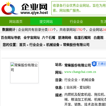
收录各行业优秀企业网站，旨在为用
索、网站推广服务。
网站首页
提交网站
行业企业
生
数据统计
| 企业网共有目录分类
113
个，共收录网站
5782
个，企业网站
24
百合网址导航
.
全宇宙网址
.
六个石榴
.
朋涛网络
.
临潼石榴网
.
白鹿观
.
您的位置：
首页
»
行业企业
»
机械设备
» 常柴股份有限公司
站名:
常柴股份有限公司
www.changchai.com.cn
网址:
行业企业
>
机械设备
目录:
[
站长网
-
爱站网
]
信息:
内燃机及配套机组、拖拉机
描述:
械、粮油加工机械、机械化
开发、销售、技术咨询;数据