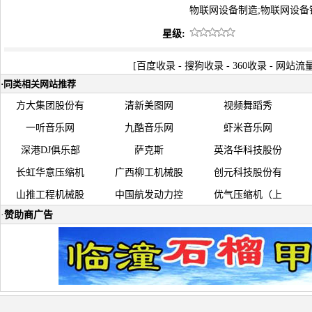
物联网设备制造;物联网设备
星级:
[
百度收录
-
搜狗收录
-
360收录
-
网站流
·
同类相关网站推荐
方大集团股份有
清新美图网
视频舞蹈秀
一听音乐网
九酷音乐网
虾米音乐网
深港DJ俱乐部
萨克斯
英洛华科技股份
长虹华意压缩机
广西柳工机械股
创元科技股份有
山推工程机械股
中国航发动力控
优气压缩机（上
·
赞助商广告