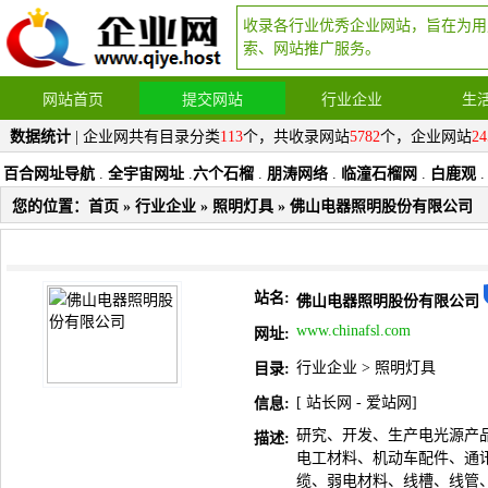
收录各行业优秀企业网站，旨在为用
索、网站推广服务。
网站首页
提交网站
行业企业
生
数据统计
| 企业网共有目录分类
113
个，共收录网站
5782
个，企业网站
24
百合网址导航
.
全宇宙网址
.
六个石榴
.
朋涛网络
.
临潼石榴网
.
白鹿观
.
您的位置：
首页
»
行业企业
»
照明灯具
» 佛山电器照明股份有限公司
站名:
佛山电器照明股份有限公司
www.chinafsl.com
网址:
行业企业
>
照明灯具
目录:
[
站长网
-
爱站网
]
信息:
研究、开发、生产电光源产
描述:
电工材料、机动车配件、通
缆、弱电材料、线槽、线管