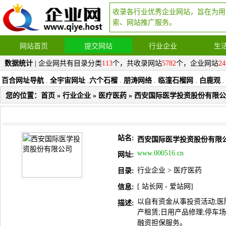
收录各行业优秀企业网站，旨在为用
索、网站推广服务。
网站首页
提交网站
行业企业
生
数据统计
| 企业网共有目录分类
113
个，共收录网站
5782
个，企业网站
24
百合网址导航
.
全宇宙网址
.
六个石榴
.
朋涛网络
.
临潼石榴网
.
白鹿观
.
您的位置：
首页
»
行业企业
»
医疗医药
» 西安国际医学投资股份有限
站名:
西安国际医学投资股份有限
www.000516.cn
网址:
行业企业
>
医疗医药
目录:
[
站长网
-
爱站网
]
信息:
以自有资金从事投资活动;医
描述:
产租赁;日用产品修理;停车场
融资担保服务。