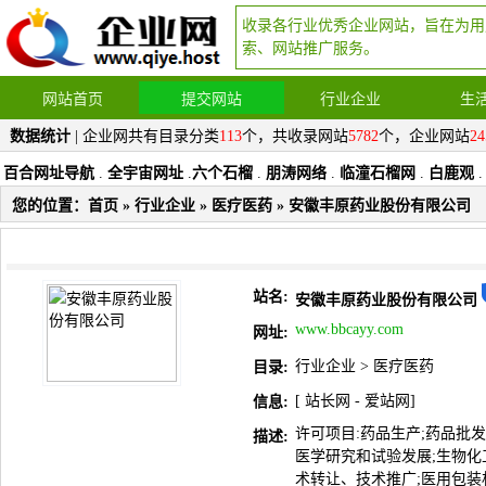
收录各行业优秀企业网站，旨在为用
索、网站推广服务。
网站首页
提交网站
行业企业
生
数据统计
| 企业网共有目录分类
113
个，共收录网站
5782
个，企业网站
24
百合网址导航
.
全宇宙网址
.
六个石榴
.
朋涛网络
.
临潼石榴网
.
白鹿观
.
您的位置：
首页
»
行业企业
»
医疗医药
» 安徽丰原药业股份有限公司
站名:
安徽丰原药业股份有限公司
www.bbcayy.com
网址:
行业企业
>
医疗医药
目录:
[
站长网
-
爱站网
]
信息:
许可项目:药品生产;药品批发
描述:
医学研究和试验发展;生物化
术转让、技术推广;医用包装