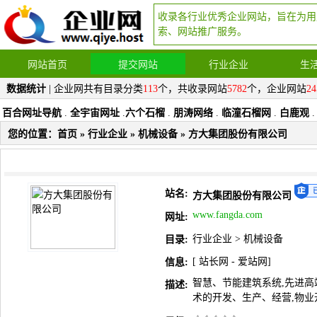
收录各行业优秀企业网站，旨在为用
索、网站推广服务。
网站首页
提交网站
行业企业
生
数据统计
| 企业网共有目录分类
113
个，共收录网站
5782
个，企业网站
24
百合网址导航
.
全宇宙网址
.
六个石榴
.
朋涛网络
.
临潼石榴网
.
白鹿观
.
您的位置：
首页
»
行业企业
»
机械设备
» 方大集团股份有限公司
站名:
方大集团股份有限公司
www.fangda.com
网址:
行业企业
>
机械设备
目录:
[
站长网
-
爱站网
]
信息:
智慧、节能建筑系统,先进高端
描述:
术的开发、生产、经营,物业