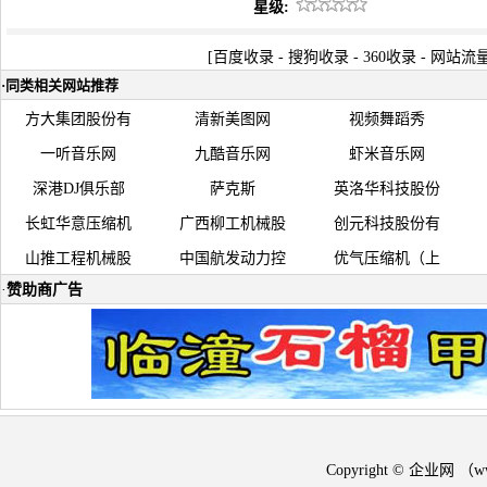
星级:
[
百度收录
-
搜狗收录
-
360收录
-
网站流
·
同类相关网站推荐
方大集团股份有
清新美图网
视频舞蹈秀
一听音乐网
九酷音乐网
虾米音乐网
深港DJ俱乐部
萨克斯
英洛华科技股份
长虹华意压缩机
广西柳工机械股
创元科技股份有
山推工程机械股
中国航发动力控
优气压缩机（上
·
赞助商广告
Copyright © 企业网 