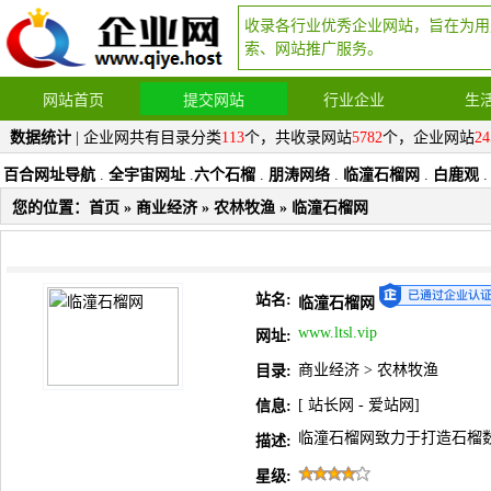
收录各行业优秀企业网站，旨在为用
索、网站推广服务。
网站首页
提交网站
行业企业
生
数据统计
| 企业网共有目录分类
113
个，共收录网站
5782
个，企业网站
24
百合网址导航
.
全宇宙网址
.
六个石榴
.
朋涛网络
.
临潼石榴网
.
白鹿观
.
您的位置：
首页
»
商业经济
»
农林牧渔
» 临潼石榴网
站名:
临潼石榴网
www.ltsl.vip
网址:
商业经济
>
农林牧渔
目录:
[
站长网
-
爱站网
]
信息:
临潼石榴网致力于打造石榴
描述:
星级: