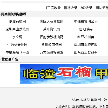
[
百度收录
-
搜狗收录
-
360收录
-
网站流
·
同类相关网站推荐
临潼石榴网
国际大蒜贸易网
中储粮集团公司
深圳南山荔枝网
茶叶资讯网
信阳毛尖
水空调
怀府参铁棍山药
红豆杉树苗
中药材天地网
食用菌商务网
深圳市深粮控股
中福海峡（平潭
万方城镇投资发
山东西王食品有
·
赞助商广告
Copyright © 企业网 
免责声明：本站仅收录网站，不对