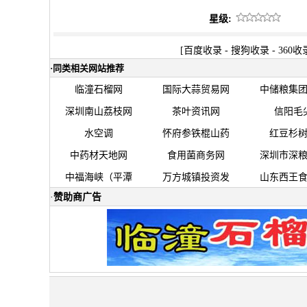
星级:
[
百度收录
-
搜狗收录
-
360收
·
同类相关网站推荐
临潼石榴网
国际大蒜贸易网
中储粮集
深圳南山荔枝网
茶叶资讯网
信阳毛
水空调
怀府参铁棍山药
红豆杉
中药材天地网
食用菌商务网
深圳市深
中福海峡（平潭
万方城镇投资发
山东西王
·
赞助商广告