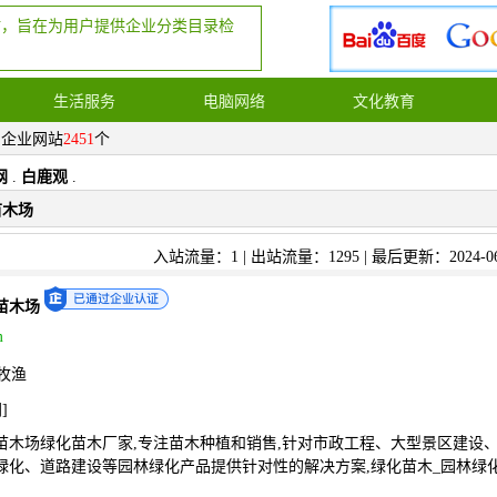
站，旨在为用户提供企业分类目录检
生活服务
电脑网络
文化教育
，企业网站
2451
个
网
.
白鹿观
.
苗木场
入站流量：1 | 出站流量：1295 | 最后更新：2024-06
苗木场
m
牧渔
网
]
苗木场绿化苗木厂家,专注苗木种植和销售,针对市政工程、大型景区建设
绿化、道路建设等园林绿化产品提供针对性的解决方案,绿化苗木_园林绿化