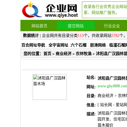
收录各行业优秀企业网
索、网站推广服务。
网站首页
提交网站
行业企业
数据统计
| 企业网共有目录分类
113
个，共收录网站
5782
个
百合网址导航
.
全宇宙网址
.
六个石榴
.
朋涛网络
.
临潼石榴
您的位置：
首页
»
商业经济
»
农林牧渔
» 沭阳县广汉园林
站名:
沭阳县广汉园林
www.ghyl888.co
网址:
商业经济
>
农林
目录:
[
站长网
-
爱站
信息:
沭阳县广汉园林
描述:
园开发、住宅区
苗木报价