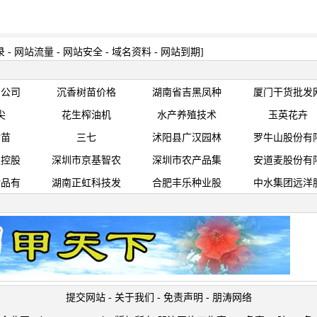
录
-
网站流量
-
网站安全
-
域名资料
-
网站到期
]
团公司
沉香树苗价格
湖南省吉黑凤种
厦门干货批发
尖
花生榨油机
水产养殖技术
玉英花卉
树苗
三七
沭阳县广汉园林
罗牛山股份有
粮控股
深圳市京基智农
深圳市农产品集
安道麦股份有
食品有
湖南正虹科技发
合肥丰乐种业股
中水集团远洋
提交网站
-
关于我们
-
免责声明
-
朋涛网络