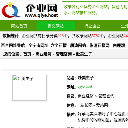
收录各行业优秀企业网站，旨在为用
索、网站推广服务。
网站首页
提交网站
行业企业
生
数据统计
| 企业网共有目录分类
113
个，共收录网站
5782
个，企业网站
24
百合网址导航
.
全宇宙网址
.
六个石榴
.
朋涛网络
.
临潼石榴网
.
白鹿观
.
您的位置：
首页
»
商业经济
»
管理咨询
» 赴美生子
赴美生子
站名:
qiye.host
网址:
商业经济
>
管理咨询
目录:
[
站长网
-
爱站网
]
信息:
好孕北美高端月子中心是由
描述:
机构中的闪耀明星，是国内