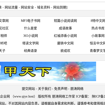
录
-
网站流量
-
网站安全
-
域名资料
-
网站到期
]
文章网
MP3电子书网
短篇小说阅读网
8特中文
花社区
什么是爱
成语故事
热点书库
才相师
365小说网
红袖添香小说网
小故事网
想听吧
塔读文学网
磨铁中文网
恒言中文
天子
经典语录
欲成欢
青春梦文
提交网站
-
关于我们
-
免责声明
-
朋涛网络
t © 企业网 （www.qiye.host） 版权所有 朋涛网络工作室 ICP备案：
陕ICP备2
网站，不对其网站内容负责，请根据自身需求和判断，谨慎参考和使用相