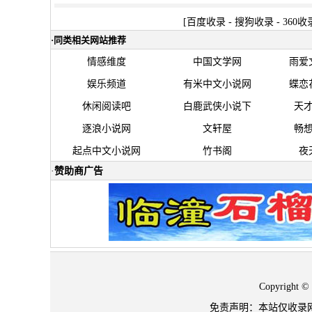
[
百度收录
-
搜狗收录
-
360收
·
同类相关网站推荐
情感维度
中国文学网
雨爱
娱乐频道
有米中文小说网
蝶恋
休闲阅读吧
白鹿武侠小说下
天
逐浪小说网
文轩屋
畅
起点中文小说网
竹书阁
夜
·
赞助商广告
Copyrigh
免责声明：本站仅收录