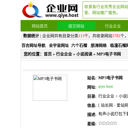
收录各行业优秀企业网
索、网站推广服务。
网站首页
提交网站
行业企业
数据统计
| 企业网共有目录分类
113
个，共收录网站
5782
个
百合网址导航
.
全宇宙网址
.
六个石榴
.
朋涛网络
.
临潼石榴
您的位置：
首页
»
行业企业
»
小说阅读
» MP3电子书网
MP3电子书网
站名:
qiye.host
网址:
行业企业
>
小说
目录:
[
站长网
-
爱站
信息:
有声小说打包下
描述:
星级: