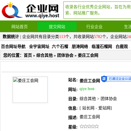
收录各行业优秀企业网站，旨在为用
索、网站推广服务。
网站首页
提交网站
行业企业
生
数据统计
| 企业网共有目录分类
113
个，共收录网站
5782
个，企业网站
24
百合网址导航
.
全宇宙网址
.
六个石榴
.
朋涛网络
.
临潼石榴网
.
白鹿观
.
您的位置：
首页
»
综合其他
»
团体协会
» 娄庄工会网
站名:
娄庄工会网
qiye.host
网址:
综合其他
>
团体协会
目录:
[
站长网
-
爱站网
]
信息:
娄庄工会网
描述:
星级: