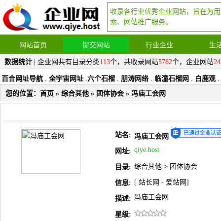
收录各行业优秀企业网站，旨在为用
索、网站推广服务。
网站首页
提交网站
行业企业
生
数据统计
| 企业网共有目录分类
113
个，共收录网站
5782
个，企业网站
24
百合网址导航
.
全宇宙网址
.
六个石榴
.
朋涛网络
.
临潼石榴网
.
白鹿观
.
您的位置：
首页
»
综合其他
»
团体协会
» 冯庙工会网
站名:
冯庙工会网
qiye.host
网址:
综合其他
>
团体协会
目录:
[
站长网
-
爱站网
]
信息:
冯庙工会网
描述:
星级: