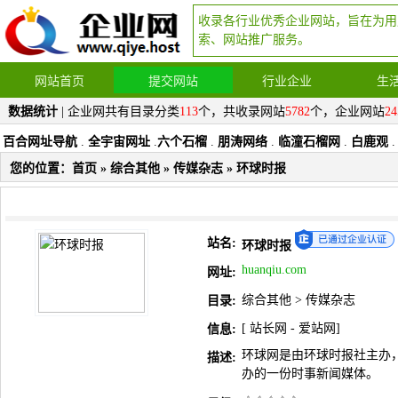
收录各行业优秀企业网站，旨在为用
索、网站推广服务。
网站首页
提交网站
行业企业
生
数据统计
| 企业网共有目录分类
113
个，共收录网站
5782
个，企业网站
24
百合网址导航
.
全宇宙网址
.
六个石榴
.
朋涛网络
.
临潼石榴网
.
白鹿观
.
您的位置：
首页
»
综合其他
»
传媒杂志
» 环球时报
站名:
环球时报
huanqiu.com
网址:
综合其他
>
传媒杂志
目录:
[
站长网
-
爱站网
]
信息:
环球网是由环球时报社主办
描述:
办的一份时事新闻媒体。