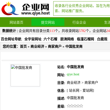
收录各行业优秀企业网站，旨在为用
索、网站推广服务。
网站首页
提交网站
行业企业
生
数据统计
| 企业网共有目录分类
113
个，共收录网站
5782
个，企业网站
24
百合网址导航
.
全宇宙网址
.
六个石榴
.
朋涛网络
.
临潼石榴网
.
白鹿观
.
您的位置：
首页
»
商业经济
»
商家商户
» 中国批发商
中国批发商
站名:
qiye.host
网址:
商业经济
>
商家商户
目录:
[
站长网
-
爱站网
]
信息:
中国批发商
描述:
星级: