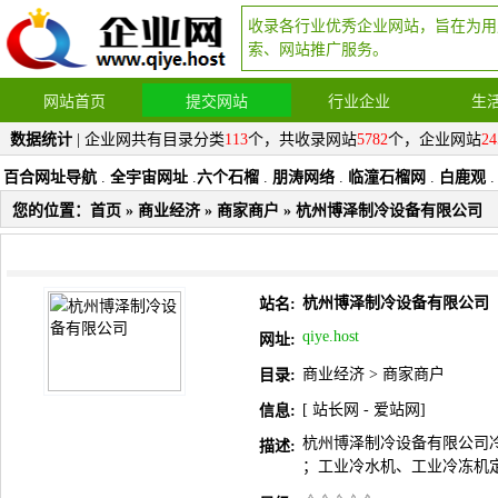
收录各行业优秀企业网站，旨在为用
索、网站推广服务。
网站首页
提交网站
行业企业
生
数据统计
| 企业网共有目录分类
113
个，共收录网站
5782
个，企业网站
24
百合网址导航
.
全宇宙网址
.
六个石榴
.
朋涛网络
.
临潼石榴网
.
白鹿观
.
您的位置：
首页
»
商业经济
»
商家商户
» 杭州博泽制冷设备有限公司
杭州博泽制冷设备有限公司
站名:
qiye.host
网址:
商业经济
>
商家商户
目录:
[
站长网
-
爱站网
]
信息:
杭州博泽制冷设备有限公司
描述:
；工业冷水机、工业冷冻机