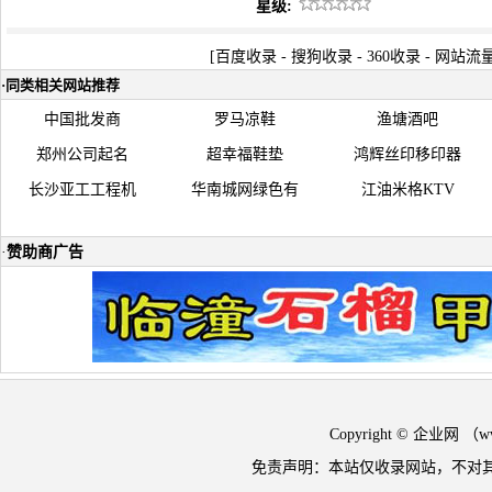
星级:
[
百度收录
-
搜狗收录
-
360收录
-
网站流
·
同类相关网站推荐
中国批发商
罗马凉鞋
渔塘酒吧
郑州公司起名
超幸福鞋垫
鸿辉丝印移印器
长沙亚工工程机
华南城网绿色有
江油米格KTV
·
赞助商广告
Copyright © 企业网 
免责声明：本站仅收录网站，不对