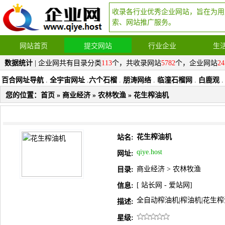
收录各行业优秀企业网站，旨在为用
索、网站推广服务。
网站首页
提交网站
行业企业
生
数据统计
| 企业网共有目录分类
113
个，共收录网站
5782
个，企业网站
24
百合网址导航
.
全宇宙网址
.
六个石榴
.
朋涛网络
.
临潼石榴网
.
白鹿观
.
您的位置：
首页
»
商业经济
»
农林牧渔
» 花生榨油机
花生榨油机
站名:
qiye.host
网址:
商业经济
>
农林牧渔
目录:
[
站长网
-
爱站网
]
信息:
全自动榨油机|榨油机|花生榨
描述:
星级: