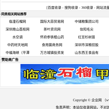
[
百度收录
-
搜狗收录
-
360收录
-
网站流
·
同类相关网站推荐
临潼石榴网
国际大蒜贸易网
中储粮集团公司
深圳南山荔枝网
茶叶资讯网
信阳毛尖
水空调
怀府参铁棍山药
红豆杉树苗
中药材天地网
食用菌商务网
深圳市深粮控股
中福海峡（平潭
万方城镇投资发
山东西王食品有
·
赞助商广告
Copyright © 企业网 
免责声明：本站仅收录网站，不对