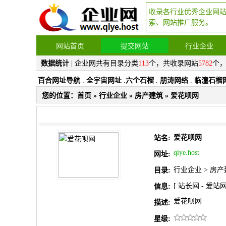
收录各行业优秀企业网
索、网站推广服务。
网站首页
提交网站
行业企业
数据统计
| 企业网共有目录分类
113
个，共收录网站
5782
个
百合网址导航
.
全宇宙网址
.
六个石榴
.
朋涛网络
.
临潼石榴
您的位置：
首页
»
行业企业
»
房产建筑
» 爱花呗网
爱花呗网
站名:
qiye.host
网址:
行业企业
>
房产
目录:
[
站长网
-
爱站
信息:
爱花呗网
描述:
星级: