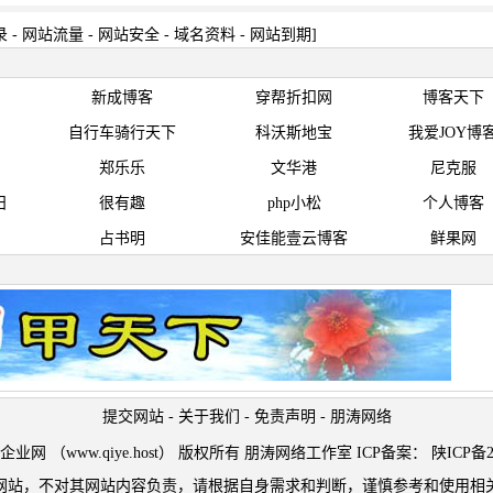
录
-
网站流量
-
网站安全
-
域名资料
-
网站到期
]
新成博客
穿帮折扣网
博客天下
自行车骑行天下
科沃斯地宝
我爱JOY博
郑乐乐
文华港
尼克服
日
很有趣
php小松
个人博客
占书明
安佳能壹云博客
鲜果网
提交网站
-
关于我们
-
免责声明
-
朋涛网络
t © 企业网 （www.qiye.host） 版权所有 朋涛网络工作室 ICP备案：
陕ICP备2
网站，不对其网站内容负责，请根据自身需求和判断，谨慎参考和使用相