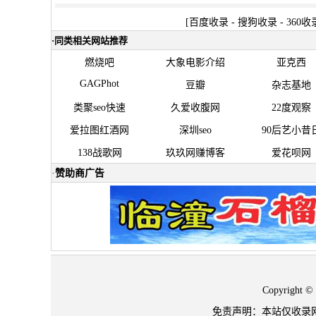
[
百度收录
-
搜狗收录
-
360收
·
同类相关网站推荐
燃烧吧
大象电影介绍
亚克西
GAGPhot
豆瓣
杂志基地
类聚seo快速
久爱收腹网
22度观察
爱拉图红酒网
深圳seo
90后艺小昔
138战歌网
玖玖网赚博客
爱花呗网
·
赞助商广告
Copyrigh
免责声明：本站仅收录