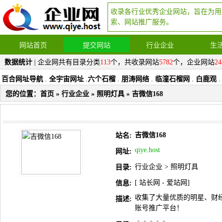
收录各行业优秀企业网站，旨在为用
索、网站推广服务。
网站首页
提交网站
行业企业
生
数据统计
| 企业网共有目录分类
113
个，共收录网站
5782
个，企业网站
24
百合网址导航
.
全宇宙网址
.
六个石榴
.
朋涛网络
.
临潼石榴网
.
白鹿观
.
您的位置：
首页
»
行业企业
»
照明灯具
» 吉微信168
吉微信168
站名:
qiye.host
网址:
行业企业
>
照明灯具
目录:
[
站长网
-
爱站网
]
信息:
收集了大量优质的明星、财
描述:
账号推广平台！