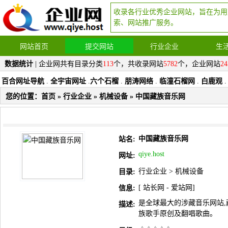
收录各行业优秀企业网站，旨在为用
索、网站推广服务。
网站首页
提交网站
行业企业
生
数据统计
| 企业网共有目录分类
113
个，共收录网站
5782
个，企业网站
24
百合网址导航
.
全宇宙网址
.
六个石榴
.
朋涛网络
.
临潼石榴网
.
白鹿观
.
您的位置：
首页
»
行业企业
»
机械设备
» 中国藏族音乐网
中国藏族音乐网
站名:
qiye.host
网址:
行业企业
>
机械设备
目录:
[
站长网
-
爱站网
]
信息:
是全球最大的涉藏音乐网站,
描述:
族歌手原创及翻唱歌曲。