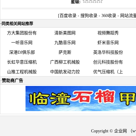
星级:
[
百度收录
-
搜狗收录
-
360收录
-
网站流
·
同类相关网站推荐
方大集团股份有
清新美图网
视频舞蹈秀
一听音乐网
九酷音乐网
虾米音乐网
深港DJ俱乐部
萨克斯
英洛华科技股份
长虹华意压缩机
广西柳工机械股
创元科技股份有
山推工程机械股
中国航发动力控
优气压缩机（上
·
赞助商广告
Copyright © 企业网 