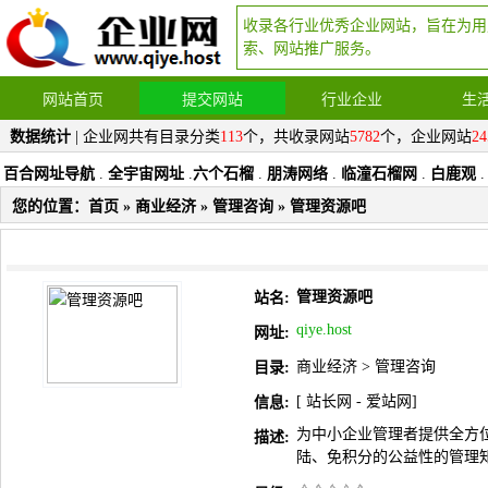
收录各行业优秀企业网站，旨在为用
索、网站推广服务。
网站首页
提交网站
行业企业
生
数据统计
| 企业网共有目录分类
113
个，共收录网站
5782
个，企业网站
24
百合网址导航
.
全宇宙网址
.
六个石榴
.
朋涛网络
.
临潼石榴网
.
白鹿观
.
您的位置：
首页
»
商业经济
»
管理咨询
» 管理资源吧
管理资源吧
站名:
qiye.host
网址:
商业经济
>
管理咨询
目录:
[
站长网
-
爱站网
]
信息:
为中小企业管理者提供全方
描述:
陆、免积分的公益性的管理