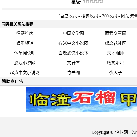
星级:
[
百度收录
-
搜狗收录
-
360收录
-
网站流
·
同类相关网站推荐
情感维度
中国文学网
雨爱文章网
娱乐频道
有米中文小说网
蝶恋花社区
休闲阅读吧
白鹿武侠小说下
天才相师
逐浪小说网
文轩屋
畅想听吧
起点中文小说网
竹书阁
夜天子
·
赞助商广告
Copyright © 企业网 