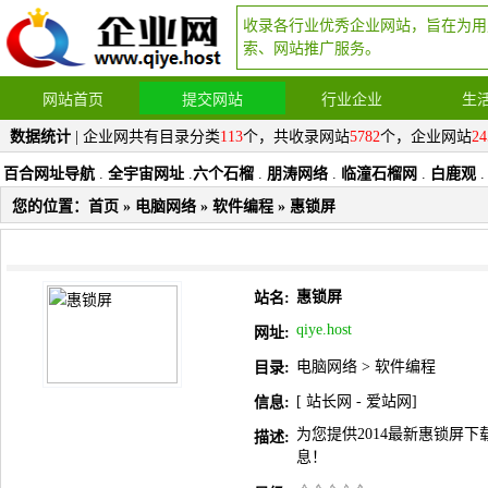
收录各行业优秀企业网站，旨在为用
索、网站推广服务。
网站首页
提交网站
行业企业
生
数据统计
| 企业网共有目录分类
113
个，共收录网站
5782
个，企业网站
24
百合网址导航
.
全宇宙网址
.
六个石榴
.
朋涛网络
.
临潼石榴网
.
白鹿观
.
您的位置：
首页
»
电脑网络
»
软件编程
» 惠锁屏
惠锁屏
站名:
qiye.host
网址:
电脑网络
>
软件编程
目录:
[
站长网
-
爱站网
]
信息:
为您提供2014最新惠锁屏下
描述:
息！