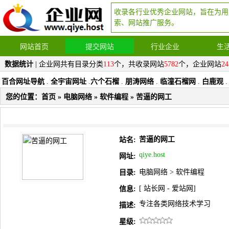
收录各行业优秀企业网站，旨在为用
索、网站推广服务。
网站首页
提交网站
行业企业
生
数据统计
| 企业网共有目录分类
113
个，共收录网站
5782
个，企业网站
24
百合网址导航
.
全宇宙网址
.
六个石榴
.
朋涛网络
.
临潼石榴网
.
白鹿观
.
您的位置：
首页
»
电脑网络
»
软件编程
» 苦逼的网工
苦逼的网工
站名:
qiye.host
网址:
电脑网络
>
软件编程
目录:
[
站长网
-
爱站网
]
信息:
专注各类网络技术学习
描述:
星级: