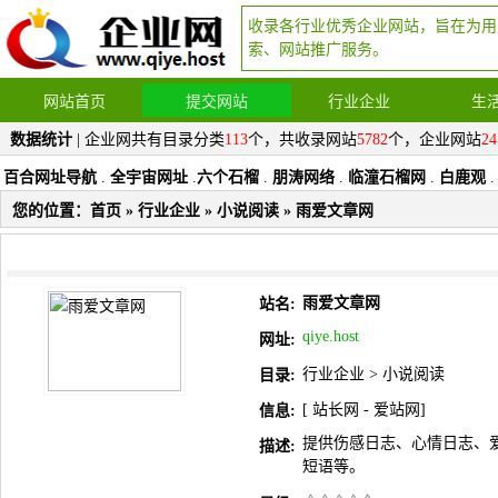
收录各行业优秀企业网站，旨在为用
索、网站推广服务。
网站首页
提交网站
行业企业
生
数据统计
| 企业网共有目录分类
113
个，共收录网站
5782
个，企业网站
24
百合网址导航
.
全宇宙网址
.
六个石榴
.
朋涛网络
.
临潼石榴网
.
白鹿观
.
您的位置：
首页
»
行业企业
»
小说阅读
» 雨爱文章网
雨爱文章网
站名:
qiye.host
网址:
行业企业
>
小说阅读
目录:
[
站长网
-
爱站网
]
信息:
提供伤感日志、心情日志、
描述:
短语等。