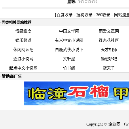
星级:
[
百度收录
-
搜狗收录
-
360收录
-
网站流
·
同类相关网站推荐
情感维度
中国文学网
雨爱文章网
娱乐频道
有米中文小说网
蝶恋花社区
休闲阅读吧
白鹿武侠小说下
天才相师
逐浪小说网
文轩屋
畅想听吧
起点中文小说网
竹书阁
夜天子
·
赞助商广告
Copyright © 企业网 