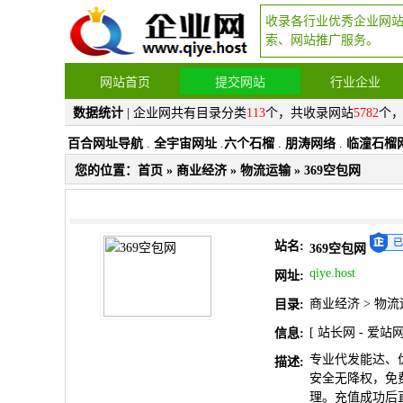
收录各行业优秀企业网
索、网站推广服务。
网站首页
提交网站
行业企业
数据统计
| 企业网共有目录分类
113
个，共收录网站
5782
个
百合网址导航
.
全宇宙网址
.
六个石榴
.
朋涛网络
.
临潼石榴
您的位置：
首页
»
商业经济
»
物流运输
» 369空包网
站名:
369空包网
qiye.host
网址:
商业经济
>
物流
目录:
[
站长网
-
爱站
信息:
专业代发能达、
描述:
安全无降权，免费
理。充值成功后直