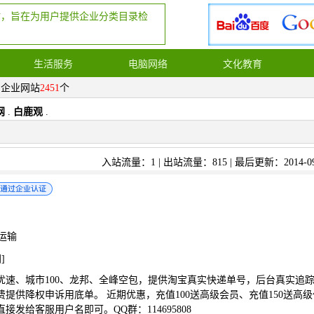
站，旨在为用户提供企业分类目录检
生活服务
电脑网络
文化教育
，企业网站
2451
个
网
.
白鹿观
.
入站流量：1 | 出站流量：815 | 最后更新：2014-09
运输
网
]
优速、城市100、龙邦、全峰空包，提供淘宝真实快递单号，后台真实追
提供降权申诉用底单。 近期优惠，充值100送高级会员、充值150送高级
接发给客服用户名即可。QQ群：114695808