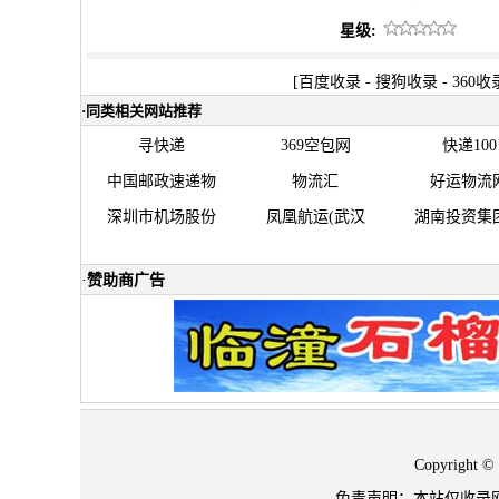
星级:
[
百度收录
-
搜狗收录
-
360收
·
同类相关网站推荐
寻快递
369空包网
快递100
中国邮政速递物
物流汇
好运物流
深圳市机场股份
凤凰航运(武汉
湖南投资集
·
赞助商广告
Copyrigh
免责声明：本站仅收录