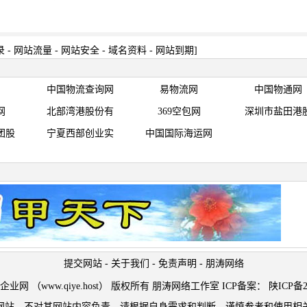
录
-
网站流量
-
网站安全
-
域名资料
-
网站到期
]
中国物流查询网
易物流网
中国物通网
网
北部湾港股份有
369空包网
深圳市盐田港
团股
宁夏西部创业实
中国国际海运网
提交网站
-
关于我们
-
免责声明
-
朋涛网络
t © 企业网 （www.qiye.host） 版权所有 朋涛网络工作室 ICP备案：
陕ICP备2
网站，不对其网站内容负责，请根据自身需求和判断，谨慎参考和使用相