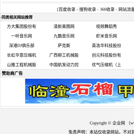
[
百度收录
-
搜狗收录
-
360收录
-
网站流
·
同类相关网站推荐
方大集团股份有
清新美图网
视频舞蹈秀
一听音乐网
九酷音乐网
虾米音乐网
深港DJ俱乐部
萨克斯
英洛华科技股份
长虹华意压缩机
广西柳工机械股
创元科技股份有
山推工程机械股
中国航发动力控
优气压缩机（上
·
赞助商广告
Copyright © 企业网 
免责声明：本站仅收录网站，不对