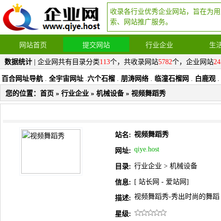
收录各行业优秀企业网站，旨在为用
索、网站推广服务。
网站首页
提交网站
行业企业
生
数据统计
| 企业网共有目录分类
113
个，共收录网站
5782
个，企业网站
24
百合网址导航
.
全宇宙网址
.
六个石榴
.
朋涛网络
.
临潼石榴网
.
白鹿观
.
您的位置：
首页
»
行业企业
»
机械设备
» 视频舞蹈秀
视频舞蹈秀
站名:
qiye.host
网址:
行业企业
>
机械设备
目录:
[
站长网
-
爱站网
]
信息:
视频舞蹈秀-秀出时尚的舞蹈 www.v
描述:
星级: