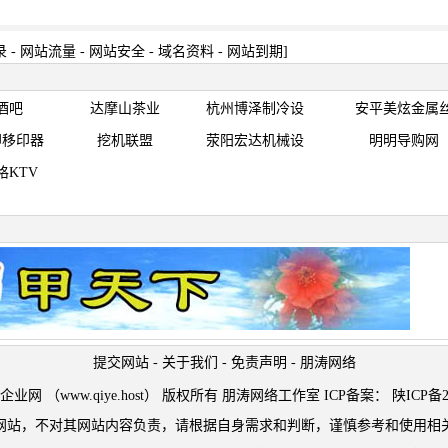
录
-
网站流量
-
网站安全
-
域名资料
-
网站到期
]
酒吧
达摩山茶业
杭州博泽制冷设
安平美炫金属
印移印器
挖机联盟
荥阳宏达机械设
明明导购网
格KTV
提交网站
-
关于我们
-
免责声明
-
朋涛网络
t © 企业网 （www.qiye.host） 版权所有 朋涛网络工作室 ICP备案：
陕ICP备2
网站，不对其网站内容负责，请根据自身需求和判断，谨慎参考和使用相