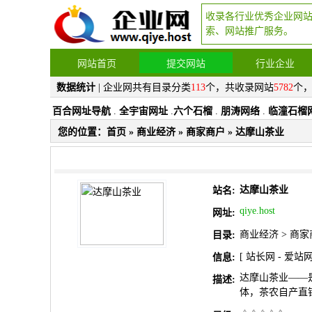
收录各行业优秀企业网
索、网站推广服务。
网站首页
提交网站
行业企业
数据统计
| 企业网共有目录分类
113
个，共收录网站
5782
个
百合网址导航
.
全宇宙网址
.
六个石榴
.
朋涛网络
.
临潼石榴
您的位置：
首页
»
商业经济
»
商家商户
» 达摩山茶业
达摩山茶业
站名:
qiye.host
网址:
商业经济
>
商家
目录:
[
站长网
-
爱站
信息:
达摩山茶业——
描述:
体，茶农自产直