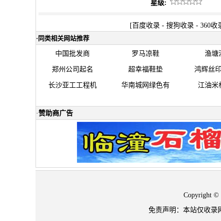
星级:
[
百度收录
-
搜狗收录
-
360收
·
同类相关网站推荐
中国批发商
罗马凉鞋
渔塘
郑州公司起名
超幸福鞋垫
鸿辉丝
长沙亚工工程机
华南城网绿色有
江油米
·
赞助商广告
Copyrigh
免责声明：本站仅收录