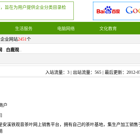
站，旨在为用户提供企业分类目录检
生活服务
电脑网络
文化教育
，企业网站
2451
个
网
.
白鹿观
.
入站流量：3 | 出站流量：565 | 最后更新：2012-07
商户
网
]
是安溪铁观音茶叶网上销售平台，拥有自己的茶叶基地，集生产加工销售
销