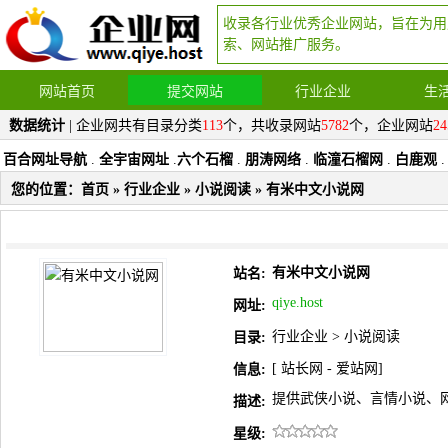
收录各行业优秀企业网站，旨在为用
索、网站推广服务。
网站首页
提交网站
行业企业
生
数据统计
| 企业网共有目录分类
113
个，共收录网站
5782
个，企业网站
24
百合网址导航
.
全宇宙网址
.
六个石榴
.
朋涛网络
.
临潼石榴网
.
白鹿观
.
您的位置：
首页
»
行业企业
»
小说阅读
» 有米中文小说网
有米中文小说网
站名:
qiye.host
网址:
行业企业
>
小说阅读
目录:
[
站长网
-
爱站网
]
信息:
提供武侠小说、言情小说、
描述:
星级: