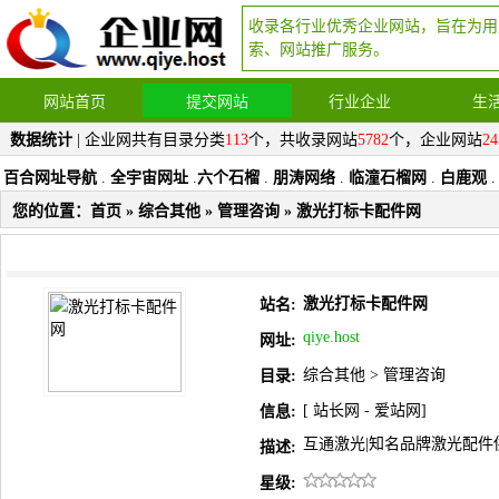
收录各行业优秀企业网站，旨在为用
索、网站推广服务。
网站首页
提交网站
行业企业
生
数据统计
| 企业网共有目录分类
113
个，共收录网站
5782
个，企业网站
24
百合网址导航
.
全宇宙网址
.
六个石榴
.
朋涛网络
.
临潼石榴网
.
白鹿观
.
您的位置：
首页
»
综合其他
»
管理咨询
» 激光打标卡配件网
激光打标卡配件网
站名:
qiye.host
网址:
综合其他
>
管理咨询
目录:
[
站长网
-
爱站网
]
信息:
互通激光|知名品牌激光配件
描述:
星级: