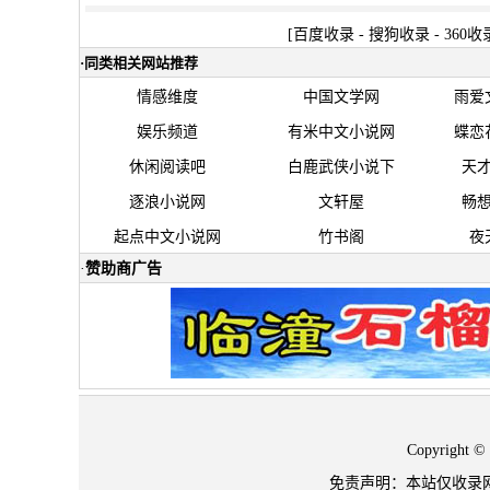
[
百度收录
-
搜狗收录
-
360收
·
同类相关网站推荐
情感维度
中国文学网
雨爱
娱乐频道
有米中文小说网
蝶恋
休闲阅读吧
白鹿武侠小说下
天
逐浪小说网
文轩屋
畅
起点中文小说网
竹书阁
夜
·
赞助商广告
Copyrigh
免责声明：本站仅收录