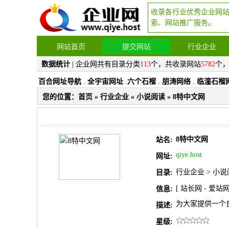
收录各行业优秀企业网
索、网站推广服务。
网站首页
提交网站
行业企业
数据统计
| 企业网共有目录分类
113
个，共收录网站
5782
个
百合网址导航
.
全宇宙网址
.
六个石榴
.
朋涛网络
.
临潼石榴
您的位置：
首页
»
行业企业
»
小说阅读
» 8特中文网
8特中文网
站名:
qiye.host
网址:
行业企业
>
小说
目录:
[
站长网
-
爱站
信息:
为大家提供一个
描述:
星级: