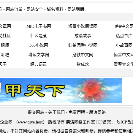
录
-
网站流量
-
网站安全
-
域名资料
-
网站到期
]
文章网
MP3电子书网
短篇小说阅读网
8特中文
花社区
什么是爱
成语故事
热点书库
才相师
365小说网
红袖添香小说网
小故事网
想听吧
塔读文学网
磨铁中文网
恒言中文
天子
经典语录
欲成欢
青春梦文
提交网站
-
关于我们
-
免责声明
-
朋涛网络
t © 企业网 （www.qiye.host） 版权所有 朋涛网络工作室 ICP备案：
陕ICP备2
网站，不对其网站内容负责，请根据自身需求和判断，谨慎参考和使用相