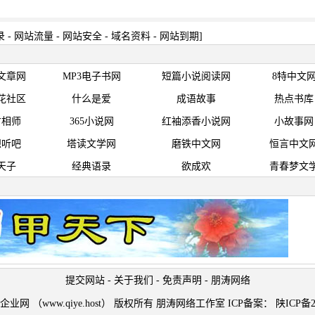
录
-
网站流量
-
网站安全
-
域名资料
-
网站到期
]
文章网
MP3电子书网
短篇小说阅读网
8特中文
花社区
什么是爱
成语故事
热点书库
才相师
365小说网
红袖添香小说网
小故事网
想听吧
塔读文学网
磨铁中文网
恒言中文
天子
经典语录
欲成欢
青春梦文
提交网站
-
关于我们
-
免责声明
-
朋涛网络
t © 企业网 （www.qiye.host） 版权所有 朋涛网络工作室 ICP备案：
陕ICP备2