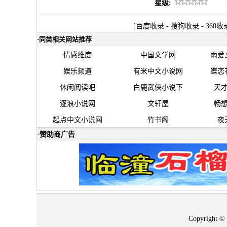
星级:
[
百度收录
-
搜狗收录
-
360收
·
同类相关网站推荐
情感维度
中国文学网
雨爱
娱乐频道
有米中文小说网
蝶恋
休闲阅读吧
白鹿武侠小说下
天
逐浪小说网
文轩屋
畅
起点中文小说网
竹书阁
夜
·
赞助商广告
Copyrigh