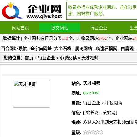
收录各行业优秀企业网站，旨在为用
索、网站推广服务。
网站首页
提交网站
行业企业
生
数据统计
| 企业网共有目录分类
113
个，共收录网站
5782
个，企业网站
24
百合网址导航
.
全宇宙网址
.
六个石榴
.
朋涛网络
.
临潼石榴网
.
白鹿观
.
您的位置：
首页
»
行业企业
»
小说阅读
» 天才相师
天才相师
站名:
qiye.host
网址:
行业企业
>
小说阅读
目录:
[
站长网
-
爱站网
]
信息:
欢迎大家来到天才相师最新
描述:
星级: