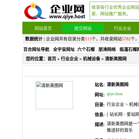
收录各行业优秀企业网
索、网站推广服务。
网站首页
提交网站
行业企业
数据统计
| 企业网共有目录分类
113
个，共收录网站
5782
个
百合网址导航
.
全宇宙网址
.
六个石榴
.
朋涛网络
.
临潼石榴
您的位置：
首页
»
行业企业
»
机械设备
» 清新美图网
清新美图网
站名:
qiye.host
网址:
行业企业
>
机械
目录:
[
站长网
-
爱站
信息:
清新美图网是一
描述:
推送好的音乐