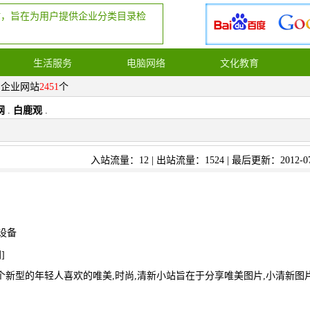
站，旨在为用户提供企业分类目录检
生活服务
电脑网络
文化教育
，企业网站
2451
个
网
.
白鹿观
.
入站流量：12 | 出站流量：1524 | 最后更新：2012-07
设备
网
]
个新型的年轻人喜欢的唯美,时尚,清新小站旨在于分享唯美图片,小清新图