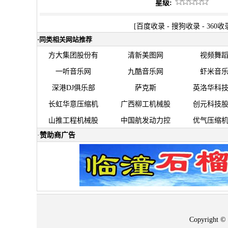
星级:
[
百度收录
-
搜狗收录
-
360收
·
同类相关网站推荐
方大集团股份有
清新美图网
视频舞
一听音乐网
九酷音乐网
虾米音
深港DJ俱乐部
萨克斯
英洛华科
长虹华意压缩机
广西柳工机械股
创元科技
山推工程机械股
中国航发动力控
优气压缩
·
赞助商广告
Copyrigh