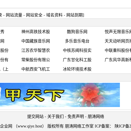
录
-
网站流量
-
网站安全
-
域名资料
-
网站到期
]
蹈秀
神州高铁技术股
酷狗音乐网
悦声无限音乐
乐网
中国藏族音乐网
多乐音乐电台
天天动听网页
技股份
江苏农华智慧农
中核苏阀科技实
中联重科股份
股份有
常柴股份有限公
广东甘化科工股
广东风华高新
机（上
中航西安飞机工
冰轮环境技术股
提交网站
-
关于我们
-
免责声明
-
朋涛网络
t © 企业网 （www.qiye.host） 版权所有 朋涛网络工作室 ICP备案：
陕ICP备2